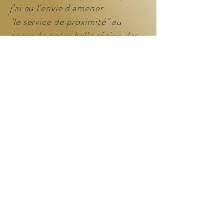
j'ai eu l'envie
d'amener
"le
service de proximité" au
coeur de notre belle région des
pierres dorées
.
26 Rue Claude Bernard
69380 CHAZAY D'AZERGUES
FRANCE