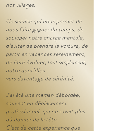
nos villages.
Ce service qui nous permet de
nous faire gagner du temps, de
soulager notre charge mentale,
d'éviter de prendre la voiture, de
partir en vacances sereinement,
de faire évoluer
, tout simplement,
notre quotidien
vers
davantage
de
sérénité.
J'ai été une maman débordée,
souvent en déplacement
professionnel, qui ne
savait
plus
où donner de la tête.
C'est de cette expérience que